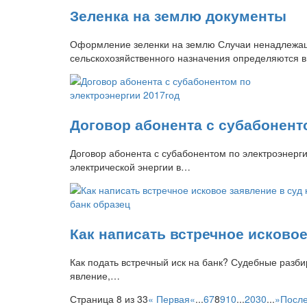
Зеленка на землю документы
Оформление зеленки на землю Случаи ненадлежаще
сельскохозяйственного назначения определяются 
Договор абонента с субабонент
Договор абонента с субабонентом по электроэнер
электрической энергии в…
Как написать встречное исковое
Как подать встречный иск на банк? Судебные разб
явление,…
Страница 8 из 33
« Первая
«
...
6
7
8
9
10
...
20
30
...
»
После