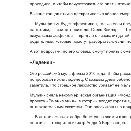
проходило, и чтобы почувствовать его опять, птичк
В конце концов птичка превратилась в чёрное смо
— Мультфильм будет эффективен, только если пред
наркотики, — считает психолог Стево Здилар. — Т
визуальных эффектов — вряд ли он захватит детей 
родителями, которые помогут разобраться, если чт
А вот подростки, по его словам, смогут понять сюж
«Леденец»
Это российский мультфильм 2010 года. В нём расс
попробовал яркий леденец. С каждым днём ребёнок
заметила, что страшное лакомство убивает её мал
Мультик сняла некоммерческая организация «Фонд
проекта «Ре-анимация», в который входят короткие
антиалкогольным сюжетом. Они рассчитаны на подр
— В детских сказках добро борется со злом и в ко
негатив, — говорит психиатр Андрей Березанцев.— 