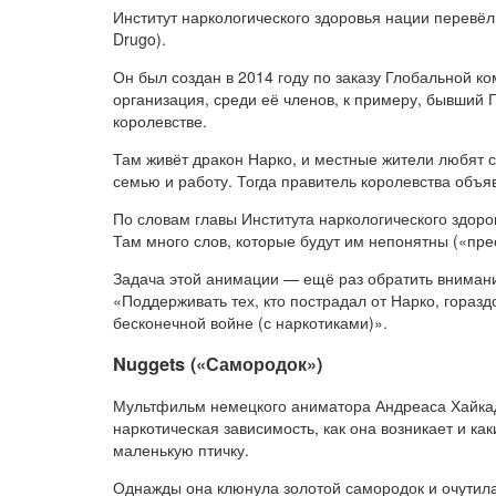
Институт наркологического здоровья нации перевёл
Drugo).
Он был создан в 2014 году по заказу Глобальной 
организация, среди её членов, к примеру, бывший 
королевстве.
Там живёт дракон Нарко, и местные жители любят с 
семью и работу. Тогда правитель королевства объ
По словам главы Института наркологического здоро
Там много слов, которые будут им непонятны («пре
Задача этой анимации — ещё раз обратить внимани
«Поддерживать тех, кто пострадал от Нарко, горазд
бесконечной войне (с наркотиками)».
Nuggets («Самородок»)
Мультфильм немецкого аниматора Андреаса Хайкаде 
наркотическая зависимость, как она возникает и как
маленькую птичку.
Однажды она клюнула золотой самородок и очутила