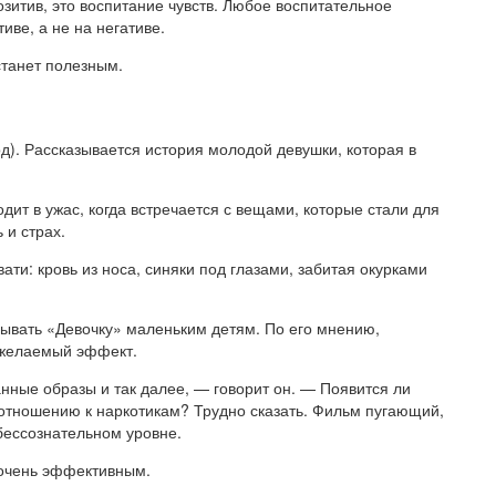
зитив, это воспитание чувств. Любое воспитательное
иве, а не на негативе.
станет полезным.
д). Рассказывается история молодой девушки, которая в
одит в ужас, когда встречается с вещами, которые стали для
 и страх.
ати: кровь из носа, синяки под глазами, забитая окурками
ывать «Девочку» маленьким детям. По его мнению,
т желаемый эффект.
нные образы и так далее, — говорит он. — Появится ли
 отношению к наркотикам? Трудно сказать. Фильм пугающий,
 бессознательном уровне.
к очень эффективным.