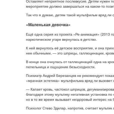
Оставляет неприятное послевкусие. Детям нужен по
мероприятие должно завершаться на каком-то позит
Так что я думаю, детям такой мультфильм вряд ли 
«Маленькая девочка»
Ещё одна серия из проекта «Ре-анимация» (2013 го
наркотическом угаре вернулась в детство.
К ней вернулось её детское восприятие, и она прих
нее обычными, — это шприцы, галлюцинации, кровь
В конце она очнулась от галлюцинаций одна на кров
пепельница и ощущение безысходности.
Психиатр Андрей Березанцев не рекомендует показ
«мрачная эстетика» мультфильма вряд ли вызове
— Капает кровь, частокол шприцов, дегуманизирова
благодаря этому мультику негативная установка по
но в то же время вызывает нездоровый интерес на
Психолог Стево Здилар, напротив, считает мульти