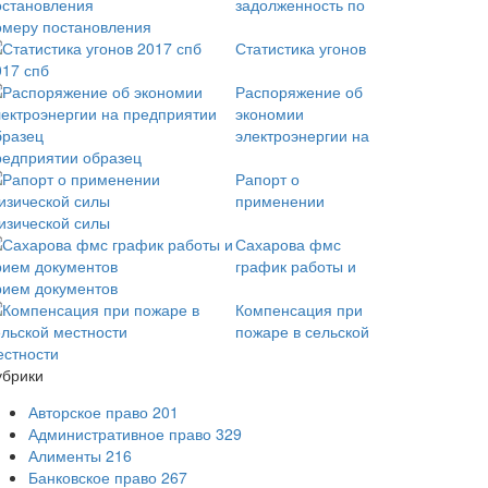
задолженность по
омеру постановления
Статистика угонов
017 спб
Распоряжение об
экономии
электроэнергии на
редприятии образец
Рапорт о
применении
изической силы
Сахарова фмс
график работы и
рием документов
Компенсация при
пожаре в сельской
естности
убрики
Авторское право
201
Административное право
329
Алименты
216
Банковское право
267