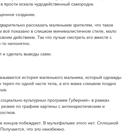
а в ярости искала чудодейственный самородок.
рщенное создание.
варительно рассказать маленьким зрителям, что такое
ам всё показано в слишком минималистичном стиле, мало
своим действием. Так что лучше смотреть его вместе с
о-то непонятно.
ет и сделать выводы сами.
казывается история маленького мальчика, который однажды
 терял по одной части тела, а его мама слишком поздно
ыша.
 социально-культурных программ Губерния» в рамках
, резкие по графике картины с антинаркотическим и
остков.
нце концов побеждает. В мультфильме этого нет. Сплошной
Получается, что зло неизбежно.