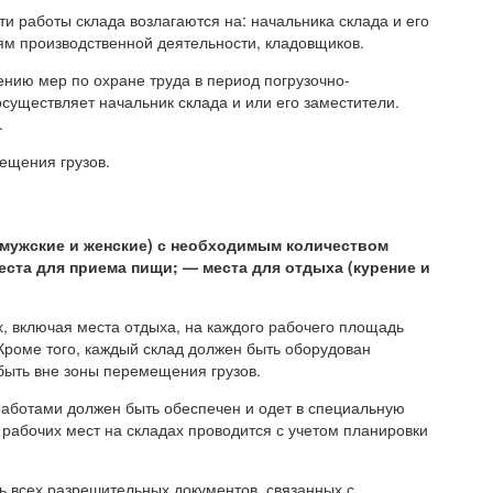
 работы склада возлагаются на: начальника склада и его
ям производственной деятельности, кладовщиков.
ию мер по охране труда в период погрузочно-
осуществляет начальник склада и или его заместители.
.
ещения грузов.
(мужские и женские) с необходимым количеством
ста для приема пищи; — места для отдыха (курение и
, включая места отдыха, на каждого рабочего площадь
Кроме того, каждый склад должен быть оборудован
быть вне зоны перемещения грузов.
работами должен быть обеспечен и одет в специальную
абочих мест на складах проводится с учетом планировки
ь всех разрешительных документов, связанных с