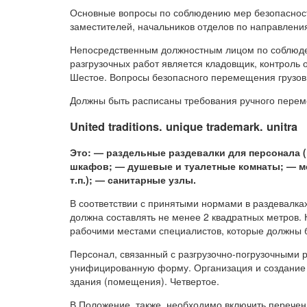
Основные вопросы по соблюдению мер безопасности
заместителей, начальников отделов по направлени
Непосредственным должностным лицом по соблюден
разгрузочных работ является кладовщик, контроль 
Шестое. Вопросы безопасного перемещения грузов
Должны быть расписаны требования ручного перем
United traditions. unique tradеmark. unitra
Это: — раздельные раздевалки для персонала 
шкафов; — душевые и туалетные комнаты; — ме
т.п.); — санитарные узлы.
В соответствии с принятыми нормами в раздевалках
должна составлять не менее 2 квадратных метров. 
рабочими местами специалистов, которые должны 
Персонал, связанный с разгрузочно-погрузочными 
унифицированную форму. Организация и создание р
здания (помещения). Четвертое.
В Положение, также, необходимо включить перечен