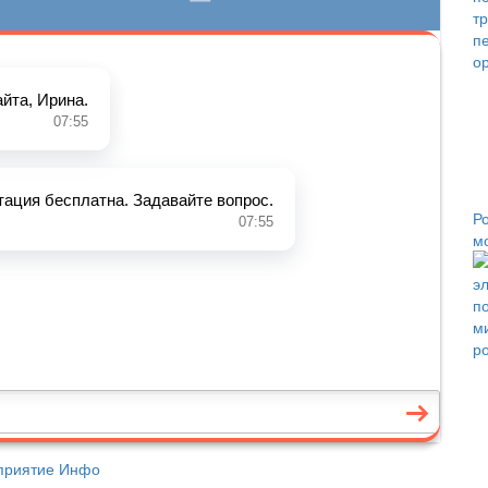
Р
м
дприятие Инфо