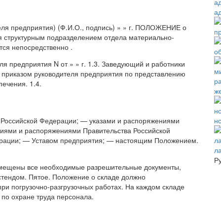
а
я предприятия) (Ф.И.О., подпись) » » г. ПОЛОЖЕНИЕ о
 структурным подразделением отдела материально-
тся непосредственно .
ля предприятия N от » » г. 1.3. Заведующий и работники
и приказом руководителя предприятия по представлению
ечения. 1.4.
ж
н
и Российской Федерации; — указами и распоряжениями
иями и распоряжениями Правительства Российской
ерации; — Уставом предприятия; — настоящим Положением.
л
Р
змещены все необходимые разрешительные документы,
стендом. Пятое. Положение о складе должно
ри погрузочно-разгрузочных работах. На каждом складе
 по охране труда персонала.