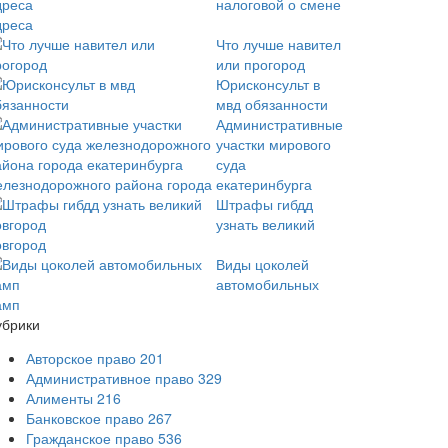
налоговой о смене
дреса
Что лучше навител
или прогород
Юрисконсульт в
мвд обязанности
Административные
участки мирового
суда
елезнодорожного района города екатеринбурга
Штрафы гибдд
узнать великий
овгород
Виды цоколей
автомобильных
амп
убрики
Авторское право
201
Административное право
329
Алименты
216
Банковское право
267
Гражданское право
536