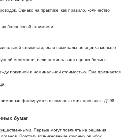
водок. Однако на практике, как правило, количество
 их балансовой стоимости.
оминальной стоимости, если номинальная оценка меньше
купной стоимости, если номинальная оценка больше
ежду покупной и номинальной стоимостью. Она признается
ца.
тоимостью фиксируется с помощью этих проводок: ДТ98
енных бумаг
есущественными. Первые могут повлиять на решения
 органов. Поэтому возникновение крупных ошибок