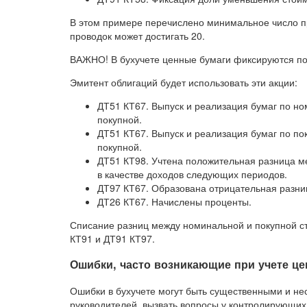
В этом примере перечислено минимальное число про
проводок может достигать 20.
ВАЖНО! В бухучете ценные бумаги фиксируются по
Эмитент облигаций будет использовать эти акции:
ДТ51 КТ67. Выпуск и реализация бумаг по н
покупной.
ДТ51 КТ67. Выпуск и реализация бумаг по по
покупной.
ДТ51 КТ98. Учтена положительная разница м
в качестве доходов следующих периодов.
ДТ97 КТ67. Образована отрицательная разни
ДТ26 КТ67. Начислены проценты.
Списание разниц между номинальной и покупной с
КТ91 и ДТ91 КТ97.
Ошибки, часто возникающие при учете ц
Ошибки в бухучете могут быть существенными и н
руководителей, вызвать вопросы у контролирующих