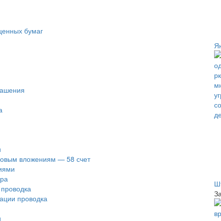
ценных бумаг
Я
и
гашения
а
и
совым вложениям — 58 счет
циями
ора
Ш
 проводка
З
ации проводка
и