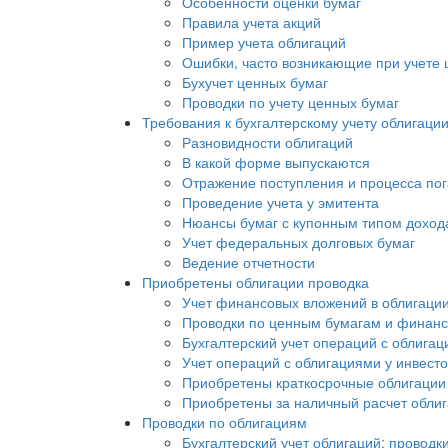
Особенности оценки бумаг
Правила учета акций
Пример учета облигаций
Ошибки, часто возникающие при учете 
Бухучет ценных бумаг
Проводки по учету ценных бумаг
Требования к бухгалтерскому учету облигаци
Разновидности облигаций
В какой форме выпускаются
Отражение поступления и процесса по
Проведение учета у эмитента
Нюансы бумаг с купонным типом доход
Учет федеральных долговых бумаг
Ведение отчетности
Приобретены облигации проводка
Учет финансовых вложений в облигаци
Проводки по ценным бумагам и финан
Бухгалтерский учет операций с облига
Учет операций с облигациями у инвест
Приобретены краткосрочные облигации
Приобретены за наличный расчет облиг
Проводки по облигациям
Бухгалтерский учет облигаций: проводк