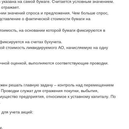
я указана на самой бумаге. Считается условным значением.
 отражает.
нии значений спроса и предложения. Чем больше спрос,
дставление о фактической стоимости бумаги на
тоимость, на основании которой бумаги фиксируются в
 фиксируется на счетах бухучета.
бой стоимость ликвидируемого АО, начисляемую на одну
очной оценкой, выполняются соответствующие проводки.
должен решать главную задачу – контроль над перемещением
 Проводки служат для отражения покупки, выбытия,
мущество предприятия, относимое к уставному капиталу. По
.
для учета акций:
м.