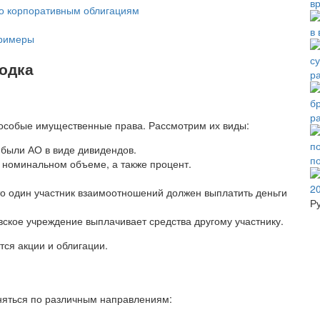
в
 по корпоративным облигациям
в 
примеры
одка
р
р
особые имущественные права. Рассмотрим их виды:
ибыли АО в виде дивидендов.
п
 номинальном объеме, а также процент.
то один участник взаимоотношений должен выплатить деньги
Р
вское учреждение выплачивает средства другому участнику.
ся акции и облигации.
няться по различным направлениям: