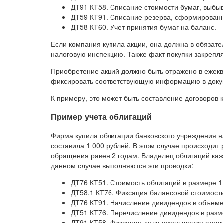
ДТ91 КТ58. Списание стоимости бумаг, выбыв
ДТ59 КТ91. Списание резерва, сформированн
ДТ58 КТ60. Учет принятия бумаг на баланс.
Если компания купила акции, она должна в обязат
налоговую инспекцию. Также факт покупки закрепля
Приобретение акций должно быть отражено в ежекв
фиксировать соответствующую информацию в докум
К примеру, это может быть составление договоров 
Пример учета облигаций
Фирма купила облигации банковского учреждения н
составила 1 000 рублей. В этом случае происходит
обращения равен 2 годам. Владелец облигаций каж
данном случае выполняются эти проводки:
ДТ76 КТ51. Стоимость облигаций в размере 1
ДТ58.1 КТ76. Фиксация балансовой стоимости
ДТ76 КТ91. Начисление дивидендов в объеме
ДТ51 КТ76. Перечисление дивидендов в разм
ДТ91 КТ58. Фиксация доли уменьшения стоим