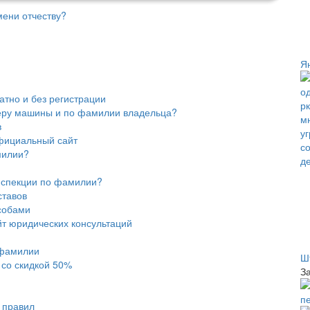
ени отчеству?
Я
тно и без регистрации
еру машины и по фамилии владельца?
в
фициальный сайт
милии?
нспекции по фамилии?
ставов
собами
т юридических консультаций
 фамилии
Ш
 со скидкой 50%
З
п
 правил