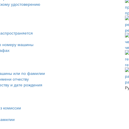
скому удостоверению
п
р
распространяется
по номеру машины
че
рафах
г
машины или по фамилии
имени отчеству
р
ству и дате рождения
Р
з комиссии
фамилии