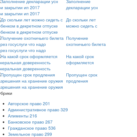
Заполнение
декларации усн
ри закрытии ип 2017
До скольки лет
можно сидеть с
ебенком в декретном отпуске
Получение
охотничьего билета
рез госуслуги что надо
На какой срок
оформляется
енеральная доверенность
Пропущен срок
продления
азрешения на хранение оружия
убрики
Авторское право
201
Административное право
329
Алименты
216
Банковское право
267
Гражданское право
536
Земельное право
299