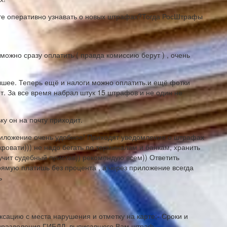
отите оперативно узнавать о новых штрафах?Тогда РосШтрафы
можно сразу оплатить ( правда комиссию берут ) , очень
чшее. Теперь ещё и налоги можно оплатить.и ещё фотки
т. За все время набрал штук 15 штрафов и не один не
ку он на почту приходит.
Приложение очень удобное! Приходят уведомления о штрафах
ровати))) не надо бегать по терминалам и банкам, хранить
учит судебный пристав)) рекомендую всем)) Ответить
прямую платишь без процента , а через приложение всегда
ь
сацию с места нарушения и отметку на карте;- Сроки и
одразделения ГИБДД, выписавшего Вам штраф.