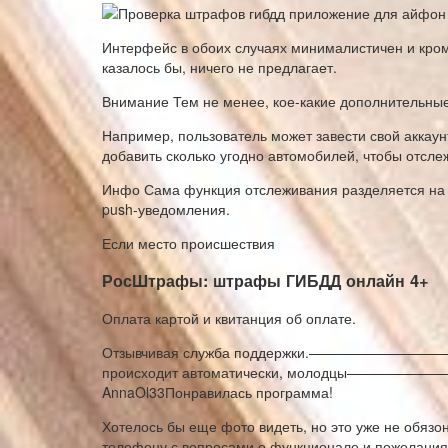
Интерфейс в обоих случаях минималистичен и кро
казалось бы, ничего не предлагает.
Внимание Тем не менее, кое-какие дополнительные
Например, пользователь может завести свой аккау
добавить сколько угодно автомобилей, чтобы отсл
Инфо Сама функция отслеживания разделяется на тр
push-уведомления.
Если место происшествия
РосШтрафы: штрафы ГИБДД онлайн 4+
Оплата картой и квитанция об оплате.
Отзывчивая служба поддержки.—————————————
происходит автоматически, молодцы———————
AnnaOl33Понравилась программа!
Хотелось бы еще фото видеть, но это уже не обяз
телефону с вопросами о функционале и пожелания