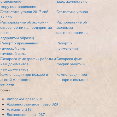
задолженность по
омеру постановления
Статистика угонов
017 спб
Распоряжение об
экономии
электроэнергии на
редприятии образец
Рапорт о
применении
изической силы
Сахарова фмс
график работы и
рием документов
Компенсация при
пожаре в сельской
естности
убрики
Авторское право
201
Административное право
329
Алименты
216
Банковское право
267