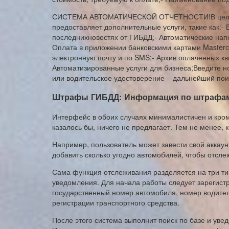
СИСТЕМА АВТОМАТИЧЕСКОЙ ОТЧЕТНОСТИ!В целях 
предоставляет дополнительные услуги, такие как:
последнихновостях от ГИБДД;- Автоматические нап
Оплата в приложении банковскими картами Masterca
электронную почту и по SMS;- Архив оплаченных кв
Автоматизированные услуги для бизнеса;Введите но
или водительское удостоверение – дальнейший пои
Штрафы ГИБДД: Информация по штрафам
Интерфейс в обоих случаях минималистичен и кро
казалось бы, ничего не предлагает. Тем не менее, 
Например, пользователь может завести свой аккау
добавить сколько угодно автомобилей, чтобы отсл
Сама функция отслеживания разделяется на три типа
уведомления. Для начала работы следует зарегистр
государственный номер автомобиля, номер водител
регистрации транспортного средства.
После этого система выполнит поиск по базе и уве