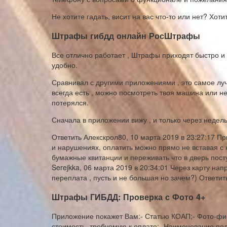
Не хотите гадать, висит на вас что-то или нет? Х
Штрафы гибдд онлайн РосШтрафы
Все отлично работает , Штрафы приходят быстро и 
удобно.
Сравнивал с другими приложениями , это самое лу
всегда есть , можно посмотреть твоя машина или не
потерялся.
Сначала в приложении вижу , и только через недель
Ответить Алекскрол80, 10 марта 2019 в 23:27:17 
и нарушениях, оплатить можно прямо не вставая с к
бумажные квитанции и переживать что в дверь пост
Serejkka, 06 марта 2019 в 20:34:01 Через карту на
переплата , пусть и не большая но зачем?) Ответит
Штрафы ГИБДД: Проверка с Фото 4+
Приложение покажет Вам:- Статью КОАП;- Фото-фик
стоимость, требуемую к оплате;- Наименование п