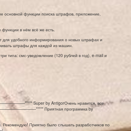
ме основной функции поиска штрафов, приложение,
 функции в нём всё же есть.
нт для удобного информирования о новых штрафах и
еживать штрафы для каждой из машин.
и типа: смс-уведомление (120 рублей в год), e-mail и
———***** Super by AntigorОчень нравится, все
—————————***** Приятная программка by
он. Рекомендую! Приятно было слышать разработчиков по
х!