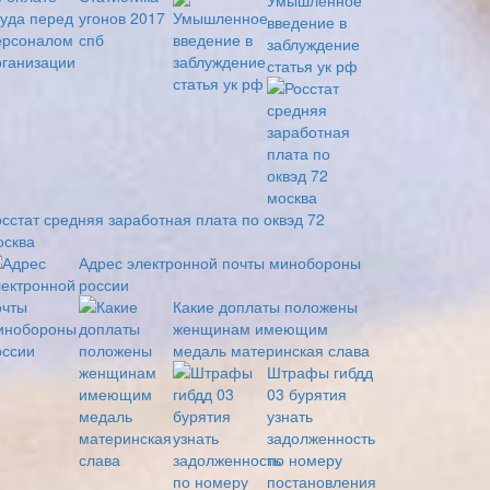
Умышленное
введение в
заблуждение
статья ук рф
осстат средняя заработная плата по оквэд 72
осква
Адрес электронной почты минобороны
россии
Какие доплаты положены
женщинам имеющим
медаль материнская слава
Штрафы гибдд
03 бурятия
узнать
задолженность
по номеру
постановления