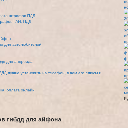
н
плата штрафов ПДД
2
трафов ГАИ, ПДД
айфон
п
е для автолюбителей
ф
бдд для андроида
ДД лучше установить на телефон, в чем его плюсы и
п
а, оплата онлайн
м
Р
в гибдд для айфона