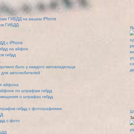
ам ГИБДД на вашем iPhone
ов ГИБДД
Я
ДД с iPhone
ибдд на айфон
в гибдд
д
должно быть у каждого автовладельца
 для автолюбителей
ля айфона
 айфоне по штрафам гибдд
овещения о штрафах гибдд
штрафов гибдд с фотографиями
Ш
ДД
З
дд с фото
БДД