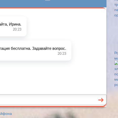
Р
м
айфона