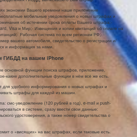
экономии Вашего времени наше приложение
- Бесплатные мобильные уведомления о новых штрафах и
оминания об истечении срока оплаты Вашего штрафа;-
rd, Visa и Мир;- Извещения и копии квитанций об оплате на
итанций;- Рабочая система по всем регионам РФ;-
мер вашего автомобиля, свидетельство о регистрации и/
ск и информация за нами.
 ГИБДД на вашем iPhone
ме основной функции поиска штрафов, приложение,
кое-какие дополнительные функции в нём всё же есть.
нт для удобного информирования о новых штрафах и
еживать штрафы для каждой из машин.
: смс-уведомление (120 рублей в год), e-mail и push-
ироваться в системе, сразу ввести свои данные:
ьского удостоверения, а также номер свидетельства о
домит о «висящих» на вас штрафах, если таковые есть.