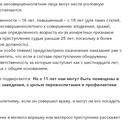
ста несовершеннолетние лица могут нести уголовную
отличается.
енности – 16 лет, повышенный – с 18 лет (для таких статей,
несовершеннолетнего к совершению злодеяния, кражи).
ьше определенного возраста из-за конкретных признаков
за преступление судью раньше 25 лет, поскольку в более
ую должность).
 и особо тяжкие) предусмотрено назначение наказания уже с
отметить, что если в составе преступления обнаружены
ветственность за которые наступает как с шестнадцати лет,
тья с общим основанием.
е подвергаются.
Но с 11 лет они могут быть помещены в
 заведения, с целью перевоспитания и профилактики
олетнему, если он совершил кражу, и могут ли его посадить
ка в мелкого воришку или матерого преступника расскажет