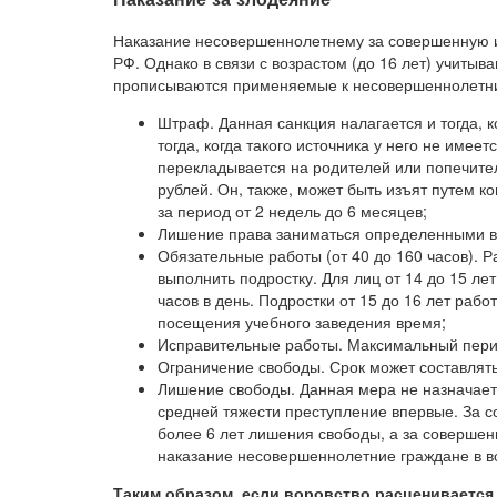
Наказание несовершеннолетнему за совершенную им
РФ. Однако в связи с возрастом (до 16 лет) учитыв
прописываются применяемые к несовершеннолетни
Штраф. Данная санкция налагается и тогда, к
тогда, когда такого источника у него не имее
перекладывается на родителей или попечител
рублей. Он, также, может быть изъят путем
за период от 2 недель до 6 месяцев;
Лишение права заниматься определенными в
Обязательные работы (от 40 до 160 часов). Р
выполнить подростку. Для лиц от 14 до 15 ле
часов в день. Подростки от 15 до 16 лет рабо
посещения учебного заведения время;
Исправительные работы. Максимальный перио
Ограничение свободы. Срок может составлять 
Лишение свободы. Данная мера не назначает
средней тяжести преступление впервые. За с
более 6 лет лишения свободы, а за совершен
наказание несовершеннолетние граждане в в
Таким образом, если воровство расценивается 