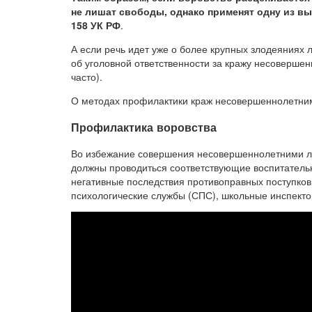
не лишат свободы, однако применят одну из в
158 УК РФ
.
А если речь идет уже о более крупных злодеяниях 
об уголовной ответственности за кражу несовершен
часто).
О методах профилактики краж несовершеннолетни
Профилактика воровства
Во избежание совершения несовершеннолетними ли
должны проводиться соответствующие воспитательн
негативные последствия противоправных поступков.
психологические службы (СПС), школьные инспектор