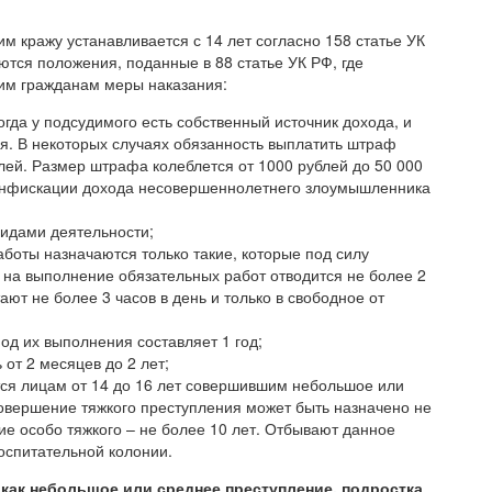
 кражу устанавливается с 14 лет согласно 158 статье УК
аются положения, поданные в 88 статье УК РФ, где
м гражданам меры наказания:
огда у подсудимого есть собственный источник дохода, и
тся. В некоторых случаях обязанность выплатить штраф
ей. Размер штрафа колеблется от 1000 рублей до 50 000
 конфискации дохода несовершеннолетнего злоумышленника
идами деятельности;
аботы назначаются только такие, которые под силу
т на выполнение обязательных работ отводится не более 2
тают не более 3 часов в день и только в свободное от
д их выполнения составляет 1 год;
от 2 месяцев до 2 лет;
ся лицам от 14 до 16 лет совершившим небольшое или
овершение тяжкого преступления может быть назначено не
ие особо тяжкого – не более 10 лет. Отбывают данное
оспитательной колонии.
как небольшое или среднее преступление, подростка