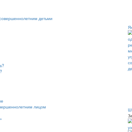
несовершеннолетним детьми
Я
а?
?
же
овершеннолетним лицом
Ш
З
»