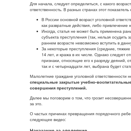
Для начала, следует определиться, с какого возра
ответственность. В разных странах этот показатель 
В России основной возраст уголовной ответств
как развратные действия, либо привлечение 
Иногда, статья не может быть применена ран
субъекта преступления (так, нельзя осудить 
раннем возрасте невозможно вступить в данн
За некоторые преступления (средние, тяжкие
14 лет, и кража в их числе. Однако следует 
признаки, относящие его к разряду деяний, от
так и с четырнадцати лет, выбрана будет ста
Малолетние граждане уголовной ответственности н
специальные закрытые учебно-воспитательные
совершения преступлений.
Далее мы поговорим о том, что грозит несовершенн
за это.
О частых причинах превращения порядочного ребен
следующее видео:
Наказание за злодеяние