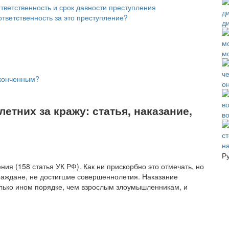
тветственность и срок давности преступления
ответственность за это преступление?
д
м
аконченным?
о
тних за кражу: статья, наказание,
в
н
Р
ия (158 статья УК РФ). Как ни прискорбно это отмечать, но
аждане, не достигшие совершеннолетия. Наказание
лько ином порядке, чем взрослым злоумышленникам, и