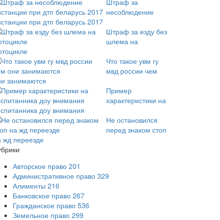
Штраф за
несоблюдение
истанции при дтп беларусь 2017
Штраф за езду без
шлема на
отоцикле
Что такое увм гу
мвд россии чем
ни занимаются
Пример
характеристики на
оспитанника доу внимания
Не остановился
перед знаком стоп
а жд переезде
убрики
Авторское право
201
Административное право
329
Алименты
216
Банковское право
267
Гражданское право
536
Земельное право
299