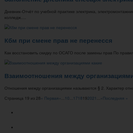
Дневник-Отчёт по учебной практике электрика, электромонтаж
колледж….
Кбм при смене прав не перенесся
Как восстановить скидку по ОСАГО после замены прав По прав
Взаимоотношения между организациями
Отношения между организациями называются § 2. Характер от
Страница 19 из 28
« Первая
«
...
10
...
17
18
19
20
21
...
»
Последняя »
Популярное
Новое