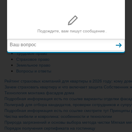
Земельное право
Вопросы и ответы
Главная
Гражданское право
Трудовое право
Страховое право
Земельное право
Вопросы и ответы
Рейтинг страховых компаний для квартиры в 2026 году: кому до
Зачем страховать квартиру и что включает защита Собственник 
Технология монтажа фасадов дома
Подробная информация есть по ссылке варианты отделки фаса
Полиграф для отбора кандидатов, проверки сотрудников и супр
Подробная информация есть по ссылке смотрите тут Принципы 
Чистка мебели и ковролина: особенности и технологии
Природа загрязнений и основы выбора метода чистки Мягкая ме
Порядок получения сертификата на гостиницу