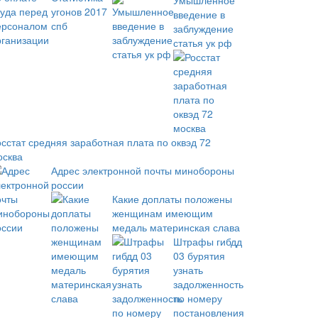
Умышленное
введение в
заблуждение
статья ук рф
осстат средняя заработная плата по оквэд 72
осква
Адрес электронной почты минобороны
россии
Какие доплаты положены
женщинам имеющим
медаль материнская слава
Штрафы гибдд
03 бурятия
узнать
задолженность
по номеру
постановления