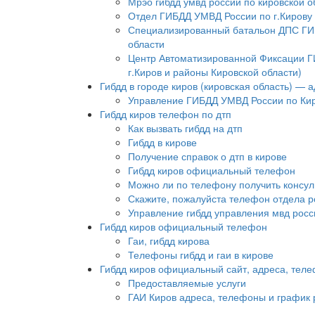
Мрэо гибдд умвд россии по кировской о
Отдел ГИБДД УМВД России по г.Кирову
Специализированный батальон ДПС ГИБ
области
Центр Автоматизированной Фиксации Г
г.Киров и районы Кировской области)
Гибдд в городе киров (кировская область) — 
Управление ГИБДД УМВД России по Кир
Гибдд киров телефон по дтп
Как вызвать гибдд на дтп
Гибдд в кирове
Получение справок о дтп в кирове
Гибдд киров официальный телефон
Можно ли по телефону получить консул
Скажите, пожалуйста телефон отдела ро
Управление гибдд управления мвд росс
Гибдд киров официальный телефон
Гаи, гибдд кирова
Телефоны гибдд и гаи в кирове
Гибдд киров официальный сайт, адреса, тел
Предоставляемые услуги
ГАИ Киров адреса, телефоны и график 