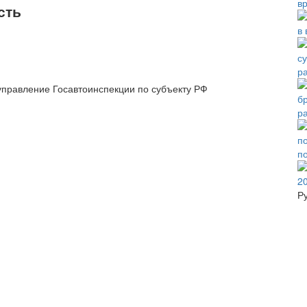
в
сть
в 
р
управление Госавтоинспекции по субъекту РФ
р
п
Р