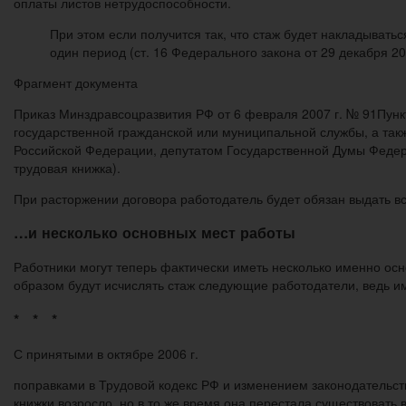
оплаты листов нетрудоспособности.
При этом если получится так, что стаж будет накладыватьс
один период (ст. 16 Федерального закона от 29 декабря 20
Фрагмент документа
Приказ Минздравсоцразвития РФ от 6 февраля 2007 г. № 91Пун
государственной гражданской или муниципальной службы, а та
Российской Федерации, депутатом Государственной Думы Федер
трудовая книжка).
При расторжении договора работодатель будет обязан выдать вс
…и несколько основных мест работы
Работники могут теперь фактически иметь несколько именно ос
образом будут исчислять стаж следующие работодатели, ведь и
* * *
С принятыми в октябре 2006 г.
поправками в Трудовой кодекс РФ и изменением законодательств
книжки возросло, но в то же время она перестала существоват