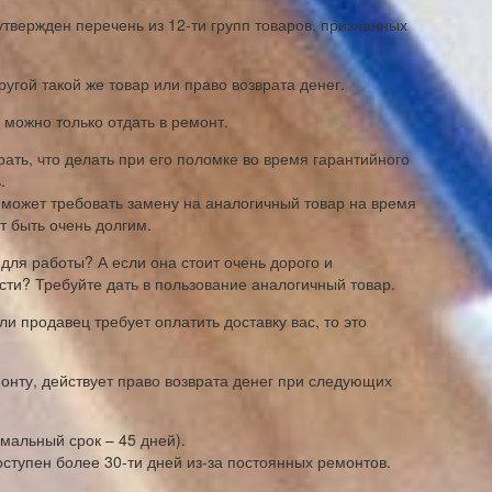
твержден перечень из 12-ти групп товаров, признанных
угой такой же товар или право возврата денег.
 можно только отдать в ремонт.
ать, что делать при его поломке во время гарантийного
.
и может требовать замену на аналогичный товар на время
т быть очень долгим.
 для работы? А если она стоит очень дорого и
сти? Требуйте дать в пользование аналогичный товар.
ли продавец требует оплатить доставку вас, то это
онту, действует право возврата денег при следующих
мальный срок – 45 дней).
оступен более 30-ти дней из-за постоянных ремонтов.