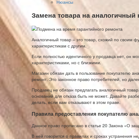
Нюансы
Замена товара на аналогичный 
Аналогичный товар – это товар, схожий по своим ф
характеристикам с другим.
Если полностью идентичного у продавца нет, он мо
характеристиками, но с близкими.
Магазин обязан дать в пользование покупателю ана
ремонт. Это законное право потребителей, но далек
Продавец не обязан предлагать аналогичный товар,
оснований для отказа быть не может. Давайте разбе
делать, если вам отказывают в этом праве.
Правила предоставления покупателю ана
Данное право прописано в статье 20 Закона «О за
В ней говорится о правилах и сроках устранения н