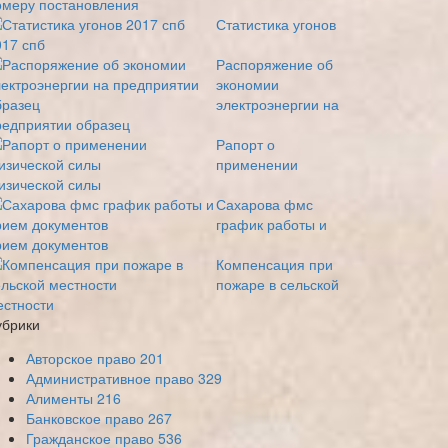
омеру постановления
Статистика угонов
017 спб
Распоряжение об
экономии
электроэнергии на
редприятии образец
Рапорт о
применении
изической силы
Сахарова фмс
график работы и
рием документов
Компенсация при
пожаре в сельской
естности
убрики
Авторское право
201
Административное право
329
Алименты
216
Банковское право
267
Гражданское право
536