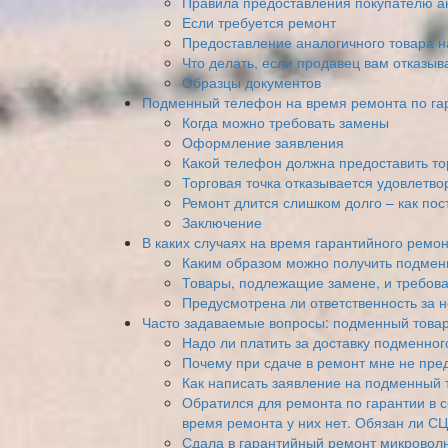
Правила предоставления покупателю а
Если требуется ремонт
Предоставление аналогичного товара н
Что делать, если продавец вам отказыв
Образцы документов
Подменный телефон на время ремонта по гар
Когда можно требовать замены
Оформление заявления
Какой телефон должна предоставить то
Торговая точка отказывается удовлетво
Ремонт длится слишком долго – как пос
Заключение
В каких случаях на время гарантийного ремо
Каким образом можно получить подмен
Товары, подлежащие замене, и требова
Предусмотрена ли ответственность за 
Часто задаваемые вопросы: подменный товар
Надо ли платить за доставку подменно
Почему при сдаче в ремонт мне не пре
Как написать заявление на подменный 
Обратился для ремонта по гарантии в 
время ремонта у них нет. Обязан ли С
Сдала в гарантийный ремонт микроволн