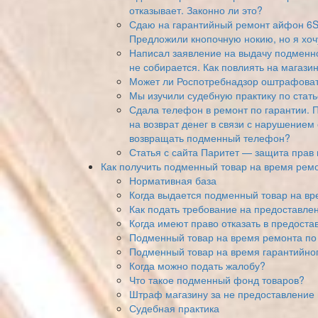
отказывает. Законно ли это?
Сдаю на гарантийный ремонт айфон 6S
Предложили кнопочную нокию, но я хочу
Написал заявление на выдачу подменно
не собирается. Как повлиять на магази
Может ли Роспотребнадзор оштрафоват
Мы изучили судебную практику по стать
Сдала телефон в ремонт по гарантии. 
на возврат денег в связи с нарушением
возвращать подменный телефон?
Статья с сайта Паритет — защита прав
Как получить подменный товар на время ремо
Нормативная база
Когда выдается подменный товар на вр
Как подать требование на предоставле
Когда имеют право отказать в предост
Подменный товар на время ремонта по 
Подменный товар на время гарантийно
Когда можно подать жалобу?
Что такое подменный фонд товаров?
Штраф магазину за не предоставление
Судебная практика