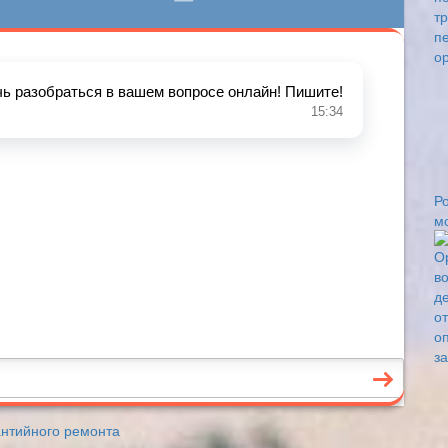
Р
м
антийного ремонта