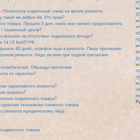
н
. Попросила подменный товар на время ремонта.
2
 такой же айфон 6s. Кто прав?
го товара. Прошло 3 дня, никто мне ничего предоставлять
н / сервисный центр?
ь магазин за отсутствие подменного фонда?
п
е 14.15 КоАП РФ:
Прошло 45 дней, телефон еще в ремонте. Пишу претензию
 сроков ремонта. Надо ли мне при подаче претензии
ф
 потребителей. Образцы претензий
нта по гарантии?
п
емя гарантийного ремонта?
ние аналога?
м
авлении подменного товара?
Р
гарантии технически сложного товара
го ремонта юридическому лицу
 подменного товара