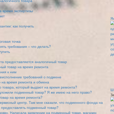
налогичного товара
а время экспертизы
ает
Я
антии: как получить
рговая точка
рять требования – что делать?
тупить
нта предоставляется аналогичный товар
ный товар на время ремонта
ния к ним
неисполнение требований о подмене
 на время ремонта и обмена
го товара, который выдают на время ремонта?
Ш
дложили подменный товар? Я же имею на него право?
З
товар на время ремонта?
сервисный центр. Там мне сказали, что подменного фонда на
Ц предоставлять подменный товар?
овку. Написала заявление на подменный товар, магазин