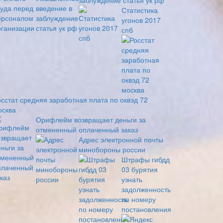
заблуждение статья ук рф
Статистика
угонов 2017
спб
осстат средняя заработная плата по оквэд 72
осква
Орифлейм возвращает деньги за
отмененный оплаченный заказ
Адрес электронной почты
минобороны россии
Штрафы гибдд
03 бурятия
узнать
задолженность
по номеру
постановления