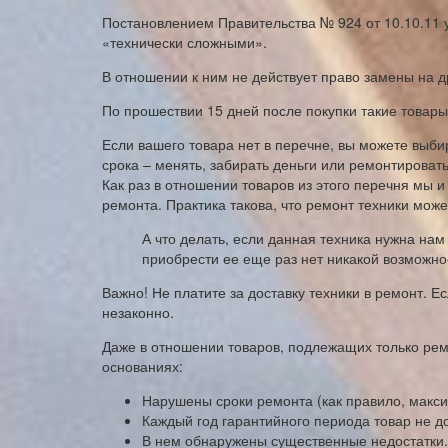
Постановлением Правительства № 924 от 10.10.11 у
«технически сложными».
В отношении к ним не действует право замены на др
По прошествии 15 дней после покупки такие товары
Если вашего товара нет в перечне, вы можете выбир
срока – менять, забирать деньги или ремонтировать
Как раз в отношении товаров из этого перечня мы 
ремонта. Практика такова, что ремонт техники може
А что делать, если данная техника нужна нам
приобрести ее еще раз нет никакой возможно
Важно! Не платите за доставку техники в ремонт. Ес
незаконно.
Даже в отношении товаров, подлежащих только рем
основаниях:
Нарушены сроки ремонта (как правило, макси
Каждый год гарантийного периода товар не д
В нем обнаружены существенные недостатки.