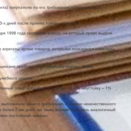
онта) покупателю по его требованию обязаны выдать
 3-х дней после приема товара на ремонт.
ря 1998 года составлен список, на который право выдачи
 агрегаты, кроме товаров, которыми пользуются инвалиды.
цинские приборы. Электрические бритвы, фены,
лужебного оружия.
ичный товар продавец обязан выплатить неустойку – 1%
 на выполнение вашего требования о замене некачественного
я более 7-ми дней, вы также вправе требовать аналогичный
 вам постоянной замены.