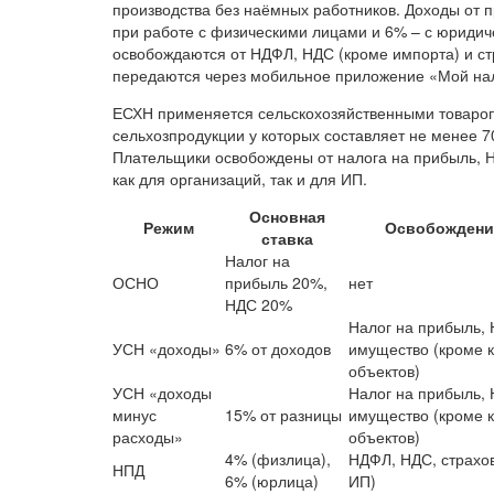
производства без наёмных работников. Доходы от 
при работе с физическими лицами и 6% – с юриди
освобождаются от НДФЛ, НДС (кроме импорта) и ст
передаются через мобильное приложение «Мой нал
ЕСХН применяется сельскохозяйственными товароп
сельхозпродукции у которых составляет не менее 
Плательщики освобождены от налога на прибыль, Н
как для организаций, так и для ИП.
Основная
Режим
Освобождение
ставка
Налог на
ОСНО
прибыль 20%,
нет
НДС 20%
Налог на прибыль, 
УСН «доходы»
6% от доходов
имущество (кроме 
объектов)
УСН «доходы
Налог на прибыль, 
минус
15% от разницы
имущество (кроме 
расходы»
объектов)
4% (физлица),
НДФЛ, НДС, страхо
НПД
6% (юрлица)
ИП)