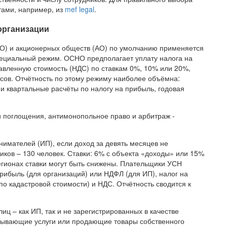
тами, например, из
mef legal
.
организации
ОО) и акционерных обществ (АО) по умолчанию применяется
пециальный режим. ОСНО предполагает уплату налога на
бавленную стоимость (НДС) по ставкам 0%, 10% или 20%,
осов. Отчётность по этому режиму наиболее объёмна:
 квартальные расчёты по налогу на прибыль, годовая
имателей (ИП), если доход за девять месяцев не
иков – 130 человек. Ставки: 6% с объекта «доходы» или 15%
егионах ставки могут быть снижены. Плательщики УСН
рибыль (для организаций) или НДФЛ (для ИП), налог на
о кадастровой стоимости) и НДС. Отчётность сводится к
ц – как ИП, так и не зарегистрированных в качестве
азывающие услуги или продающие товары собственного