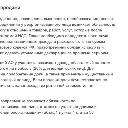
 продажи
единение, разделение, выделение, преобразование) влечёт
оединении у реорганизованного лица возникает обязанность
гу в отношении товаров, работ, услуг, которые после
благаемой НДС. Также необходимо определить налоговую
: внереализационные доходы и расходы, включая суммы
гового кодекса РФ, правопреемник обязан исчислять и
кже сдавать уточнённые декларации за прошлые периоды.
ций АО у участника возникает доход, облагаемый налогом
огом на прибыль (20% для юридических лиц). Для
 на приобретение доли, а также применить имущественный
налоговый период. Если продажа доли осуществляется по
ислить налог исходя из рыночной стоимости, что
авопреемника возникает обязанность по
ганизованное лицо, а также по уплате недоимки и
ения реорганизации» (абзац 1 пункта 4 статьи 50