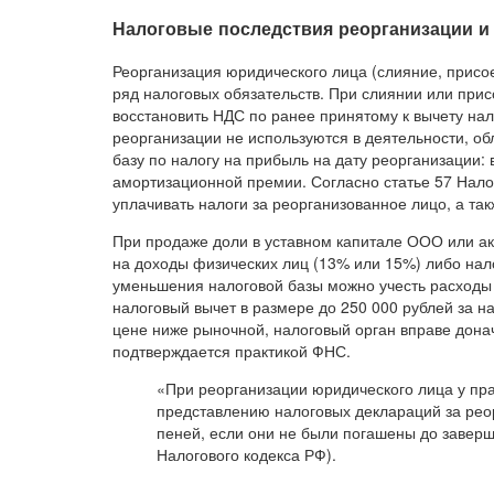
Налоговые последствия реорганизации и
Реорганизация юридического лица (слияние, присо
ряд налоговых обязательств. При слиянии или прис
восстановить НДС по ранее принятому к вычету нало
реорганизации не используются в деятельности, о
базу по налогу на прибыль на дату реорганизации
амортизационной премии. Согласно статье 57 Нало
уплачивать налоги за реорганизованное лицо, а та
При продаже доли в уставном капитале ООО или ак
на доходы физических лиц (13% или 15%) либо нал
уменьшения налоговой базы можно учесть расходы
налоговый вычет в размере до 250 000 рублей за 
цене ниже рыночной, налоговый орган вправе донач
подтверждается практикой ФНС.
«При реорганизации юридического лица у пр
представлению налоговых деклараций за реор
пеней, если они не были погашены до заверш
Налогового кодекса РФ).