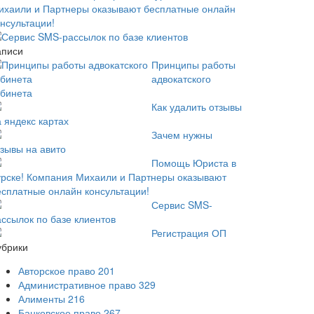
ихаили и Партнеры оказывают бесплатные онлайн
онсультации!
Сервис SMS-рассылок по базе клиентов
аписи
Принципы работы
адвокатского
абинета
Как удалить отзывы
 яндекс картах
Зачем нужны
тзывы на авито
Помощь Юриста в
урске! Компания Михаили и Партнеры оказывают
есплатные онлайн консультации!
Сервис SMS-
ассылок по базе клиентов
Регистрация ОП
убрики
Авторское право
201
Административное право
329
Алименты
216
Банковское право
267