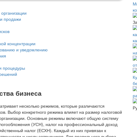
М
к
 организации
 и продажи
З
исков
к
кой концентрации
сованию и уведомлению
на
ния
о
и процедуры
 решений
К
б
ства бизнеса
р
атривает несколько режимов, которые различаются
Р
ков. Выбор конкретного режима влияет на размер налоговой
 организации. Основные режимы включают общую систему
логообложения (УСН), налог на профессиональный доход
яйственный налог (ЕСХН). Каждый из них привязан к
венности и числу сотрудников. Для правильного выбора