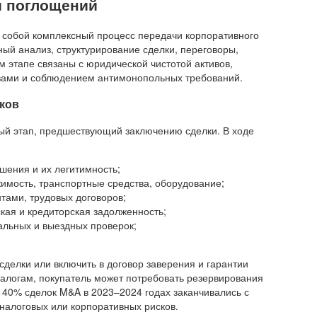
и поглощений
 собой комплексный процесс передачи корпоративного
ый анализ, структурирование сделки, переговоры,
м этапе связаны с юридической чистотой активов,
вами и соблюдением антимонопольных требований.
сков
ный этап, предшествующий заключению сделки. В ходе
шения и их легитимность;
мость, транспортные средства, оборудование;
нтами, трудовых договоров;
ская и кредиторская задолженность;
альных и выездных проверок;
сделки или включить в договор заверения и гарантии
алогам, покупатель может потребовать резервирования
ло 40% сделок M&A в 2023–2024 годах заканчивались с
 налоговых или корпоративных рисков.