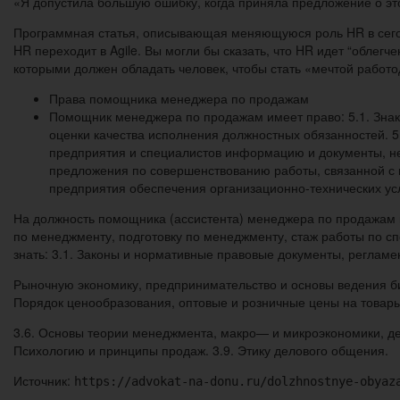
«Я допустила большую ошибку, когда приняла предложение о это
Программная статья, описывающая меняющуюся роль HR в сего
HR переходит в Agile. Вы могли бы сказать, что HR идет “облег
которыми должен обладать человек, чтобы стать «мечтой работо
Права помощника менеджера по продажам
Помощник менеджера по продажам имеет право: 5.1. Знак
оценки качества исполнения должностных обязанностей. 5
предприятия и специалистов информацию и документы, не
предложения по совершенствованию работы, связанной с п
предприятия обеспечения организационно-технических у
На должность помощника (ассистента) менеджера по продажам 
по менеджменту, подготовку по менеджменту, стаж работы по сп
знать: 3.1. Законы и нормативные правовые документы, реглам
Рыночную экономику, предпринимательство и основы ведения биз
Порядок ценообразования, оптовые и розничные цены на товары
3.6. Основы теории менеджмента, макро— и микроэкономики, дел
Психологию и принципы продаж. 3.9. Этику делового общения.
Источник:
https://advokat-na-donu.ru/dolzhnostnye-obyaz