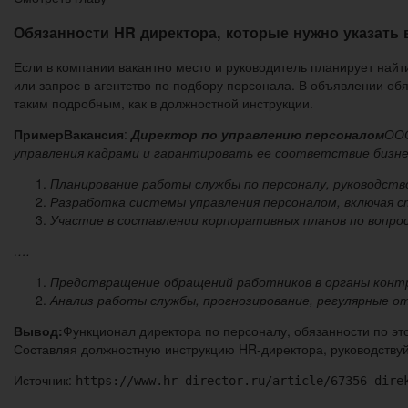
Обязанности HR директора, которые нужно указать 
Если в компании вакантно место и руководитель планирует най
или запрос в агентство по подбору персонала. В объявлении об
таким подробным, как в должностной инструкции.
Пример
Вакансия
:
Директор по управлению персоналом
ООО
управления кадрами и гарантировать ее соответствие бизне
Планирование работы службы по персоналу, руководств
Разработка системы управления персоналом, включая ст
Участие в составлении корпоративных планов по вопрос
….
Предотвращение обращений работников в органы контр
Анализ работы службы, прогнозирование, регулярные о
Вывод:
Функционал директора по персоналу, обязанности по эт
Составляя должностную инструкцию HR-директора, руководству
Источник:
https://www.hr-director.ru/article/67356-dire