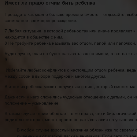
Имеет ли право отчим бить ребенка
Проводите как можно больше времени вместе – отдыхайте, выб
совместное времяпрепровождение.
7 Любая ситуация, в которой ребенок так или иначе проявляет к
находится в обществе с ним.
8 Не требуйте ребенка называть вас отцом, папой или папочкой,
Будет лучше, если он будет называть вас по имени, а вот на «ты
9
Избегайте любых конфликтов с настоящим отцом ребенка, ведь 
между собой в выборе подарков и многом другом.
В итоге из ребенка может получиться эгоист, который сможет м
Даже если у него сложились чудесные отношение с детьми, он н
положение – усыновление.
В таком случае отчим обретает те же права, что и биологический
родительских прав, может просто не дать согласия на усыновлен
В любом случае взрослый мужчина обязан уже по своему с
лишенными отцовской ласки и внимания. Если дети со врем