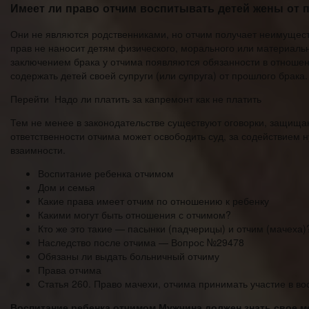
Имеет ли право отчим воспитывать детей жены от 
Они не являются родственниками, но отчим получает неимуществ
прав не наносит детям физического, морального или материаль
заключением брака у отчима появляются обязанности в отношен
содержать детей своей супруги (или супруга) от прошлого брака.
Перейти Надо ли платить за капремонт как не платить
Тем не менее в законодательстве существуют оговорки, защища
ответственности отчима может освободить суд, за содействием 
взаимности.
Воспитание ребенка отчимом
Дом и семья
Какие права имеет отчим по отношению к ребенку
Какими могут быть отношения с отчимом?
Кто же это такие — пасынки (падчерицы) и отчим (мачеха)
Наследство после отчима — Вопрос №29478
Обязаны ли выдать больничный отчиму
Права отчима
Статья 260. Право мачехи, отчима принимать участие в в
Воспитание ребенка отчимом Мужчина должен знать свое мес