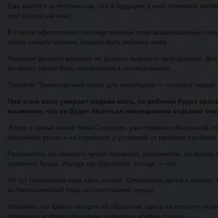
Ему кажется естественным, что в будущем у него появится люби
этот вопрос не внес.
В случае оформления наследственных прав вышеуказанных лиц у
после смерти мачехи, родная мать ребенка жива.
Решение данного вопроса не должно вызывать затруднений. Вне з
он имеет право быть призванным к наследованию.
Перейти Транспортный налог для инвалидов — льготы и скидки
При этом если умирает родная мать, то ребенок будет приз
возможно, что он будет являться наследником седьмой очер
Когда в семье новый папа Ситуация, уже ставшая обыденной: по
спокойное русло и на горизонте у уставшей от прежних пробле
Разумеется, он намного лучше прежнего, разумеется, он всегда и
прежнего брака. Иногда так случается, иногда — нет.
Но тут появляется еще один аспект. Отношение детей к отчиму. 
их биологический отец несопоставимо лучше.
Неважно, что факты говорят об обратном, здесь не помогут ни 
доверие и доброе отношение завоевать крайне трудно.