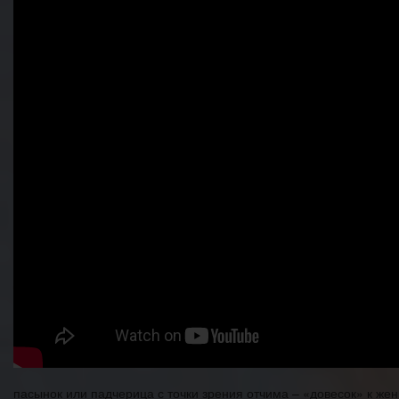
пасынок или падчерица с точки зрения отчима – «довесок» к жен