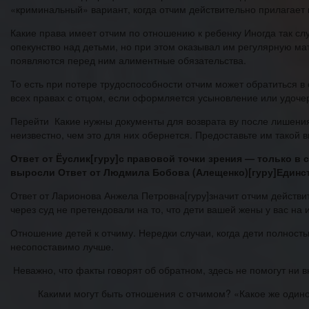
«криминальный» вариант, когда отчим действительно прилагает к
Какие права имеет отчим по отношению к ребенку Иногда так сл
опекунство над детьми, но при этом оказывал им регулярную м
появляются перед ним алиментные обязательства.
То есть при потере трудоспособности отчим может обратиться в
всех правах с отцом, если оформляется усыновление или удоче
Перейти Какие нужны документы для возврата ву после лишения
неизвестно, чем это для них обернется. Предоставьте им такой вы
Ответ от Ёуслик[гуру]с правовой точки зрения — только в 
выросли Ответ от Людмила Бобова (Алещенко)[гуру]Единст
Ответ от Ларионова Анжела Петровна[гуру]значит отчим действит
через суд не претендовали на то, что дети вашей жены у вас на 
Отношение детей к отчиму. Нередки случаи, когда дети полност
несопоставимо лучше.
Неважно, что факты говорят об обратном, здесь не помогут ни 
Какими могут быть отношения с отчимом? «Какое же одиноч