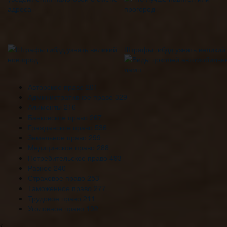
Штрафы гибдд узнать великий
Авторское право
201
Административное право
329
Алименты
216
Банковское право
267
Гражданское право
536
Земельное право
299
Медицинское право
288
Потребительское право
493
Разное
240
Страховое право
253
Таможенное право
277
Трудовое право
211
Уголовное право
192