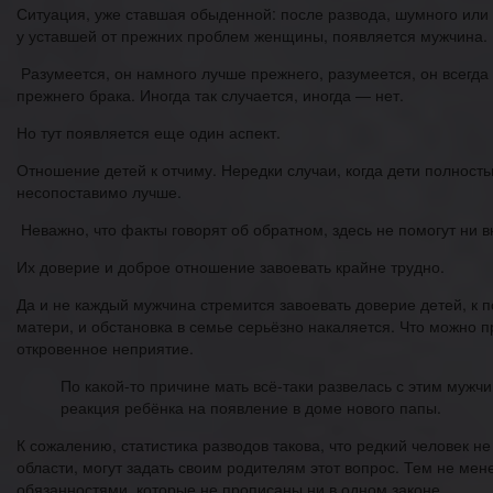
Ситуация, уже ставшая обыденной: после развода, шумного или н
у уставшей от прежних проблем женщины, появляется мужчина.
Разумеется, он намного лучше прежнего, разумеется, он всегда и
прежнего брака. Иногда так случается, иногда — нет.
Но тут появляется еще один аспект.
Отношение детей к отчиму. Нередки случаи, когда дети полност
несопоставимо лучше.
Неважно, что факты говорят об обратном, здесь не помогут ни 
Их доверие и доброе отношение завоевать крайне трудно.
Да и не каждый мужчина стремится завоевать доверие детей, к 
матери, и обстановка в семье серьёзно накаляется. Что можно п
откровенное неприятие.
По какой-то причине мать всё-таки развелась с этим мужч
реакция ребёнка на появление в доме нового папы.
К сожалению, статистика разводов такова, что редкий человек н
области, могут задать своим родителям этот вопрос. Тем не ме
обязанностями, которые не прописаны ни в одном законе.