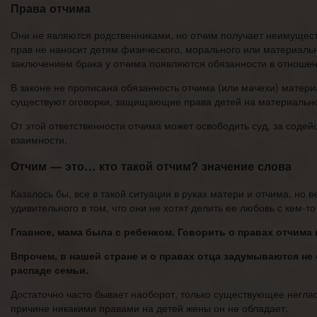
Права отчима
Они не являются родственниками, но отчим получает неимуществ
прав не наносит детям физического, морального или материаль
заключением брака у отчима появляются обязанности в отношен
В законе не прописана обязанность отчима (или мачехи) материа
существуют оговорки, защищающие права детей на материально
От этой ответственности отчима может освободить суд, за содей
взаимности.
Отчим — это… кто такой отчим? значение слова
Казалось бы, все в такой ситуации в руках матери и отчима, но в
удивительного в том, что они не хотят делить ее любовь с кем-то
Главное, мама была с ребенком. Говорить о правах отчима к
Впрочем, в нашей стране и о правах отца задумываются не 
распаде семьи.
Достаточно часто бывает наоборот, только существующее неглас
причине никакими правами на детей жены он не обладает.