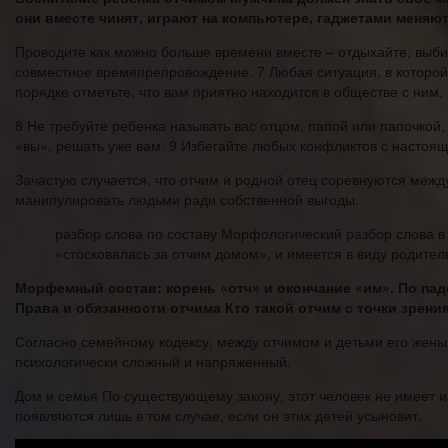
они вместе чинят, играют на компьютере, гаджетами меняют
Проводите как можно больше времени вместе – отдыхайте, выб
совместное времяпрепровождение. 7 Любая ситуация, в которой 
порядке отметьте, что вам приятно находится в обществе с ним.
8 Не требуйте ребенка называть вас отцом, папой или папочкой, 
«вы», решать уже вам. 9 Избегайте любых конфликтов с настоящ
Зачастую случается, что отчим и родной отец соревнуются между
манипулировать людьми ради собственной выгоды.
разбор слова по составу Морфологический разбор слова в
«стосковалась за отчим домом», и имеется в виду родител
Морфемный состав: корень «отч» и окончание «им». По паде
Права и обязанности отчима Кто такой отчим с точки зрени
Согласно семейному кодексу, между отчимом и детьми его жен
психологически сложный и напряженный.
Дом и семья По существующему закону, этот человек не имеет и
появляются лишь в том случае, если он этих детей усыновит.