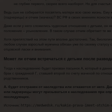
не глубже первого, скорее всего наоборот. Но для счастья
Ведь сын не собирается посвятить матери всю свою жизнь. Ему 
(падчерицы) и отчим (мачеха)? ВС РФ в своих мнениях ясности в
Даже если у него сложились чудесные отношение с детьми, он н
положение – усыновление. В таком случае отчим обретает те же 
Хотя препятствий на этом пути вполне достаточно. Так, биологич
любом случае взрослый мужчина обязан уже по своему статусу 
отцовской ласки и внимания.
Может ли отчим встречаться с детьми после развод
Тогда к наследованию будет призван пасынок А, который в данн
брак с гражданкой Г. ставшей второй по счету мачехой по отно
родственников.
А. будет отстранен от наследства или откажется от него. 
или падчерицы могут призываться к наследованию при опре
последующих.
Источник:
https://medwedsk.ru/kakie-prava-imeet-otchim-