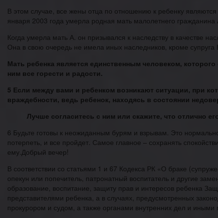
В этом случае, все жены отца по отношению к ребенку являются
января 2003 года умерла родная мать малолетнего гражданина А
Когда умерла мать А. он призывался к наследству в качестве на
Она в свою очередь не имела иных наследников, кроме супруга Б
Мать ребенка является единственным человеком, которого 
ним все горести и радости.
5 Если между вами и ребенком возникают ситуации, при к
враждебности, ведь ребенок, находясь в состоянии недове
Лучше согласитесь с ним или скажите, что отлично ег
6 Будьте готовы к неожиданным бурям и взрывам. Это нормально
потерпеть, и все пройдет. Самое главное – сохранять спокойст
ему.Добрый вечер!
В соответствии со статьями 1 и 67 Кодекса РК «О браке (супруж
опекун или попечитель, патронатный воспитатель и другие заме
образование, воспитание, защиту прав и интересов ребенка За
представителями ребенка, а в случаях, предусмотренных закон
прокурором и судом, а также органами внутренних дел и иными