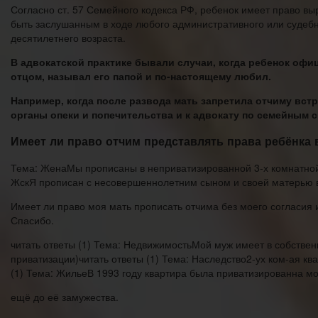
Согласно ст. 57 Семейного кодекса РФ, ребенок имеет право вы
быть заслушанным в ходе любого административного или судебн
десятилетнего возраста.
В адвокатской практике бывали случаи, когда ребенок офи
отцом, называл его папой и по-настоящему любил.
Например, когда после развода мать запретила отчиму вст
органы опеки и попечительства и к адвокату по семейным с
Имеет ли право отчим представлять права ребёнка 
Тема: ЖенаМы прописаны в неприватизированной 3-х комнатной к
ЖскЯ прописан с несовершеннолетним сыном и своей матерью в 
Имеет ли право моя мать прописать отчима без моего согласия и
Спасибо.
читать ответы (1) Тема: НедвижимостьМой муж имеет в собствен
приватизации)читать ответы (1) Тема: Наследство2-ух ком-ая кв
(1) Тема: ЖильеВ 1993 году квартира была приватизированна м
ещё до её замужества.