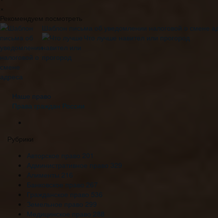
×
Рекомендуем посмотреть
Шаблон письма об уведомлении налоговой о смене а
Что лучше навител или прогород
Наше право
Права граждан России
Рубрики
Авторское право
201
Административное право
329
Алименты
216
Банковское право
267
Гражданское право
536
Земельное право
299
Медицинское право
288