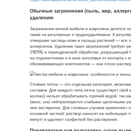
Обычные загрязнения (пыль, жир, аллерг
удалению
Загрязнения мягкой мебели и ковролина делятся на
также на регулярные и трудноудаляемые. К регуля
отмершие частицы кожи и пыльца растений — все 
аллергенов. Удаление таких загрязнений требует р
(HEPA) и периодической обработки, разрушающей
на подлокотниках и в зоне изголовья от контакта с
обезжиривающих компонентов — они плохо раство
Стойкие пятна — это отдельная категория, включаю
составов. Для каждого типа пятна существует свой
молоко) нельзя обрабатывать горячей водой, так ка
(вино, сок) нейтрализуются слабыми щелочными рас
чем застарелое. Для сложных случаев применяют 
основной чисткой: раствор наносят на небольшую 
минут) и удаляют салфеткой без растирания.
Предварительная подготовка: сухое пыле