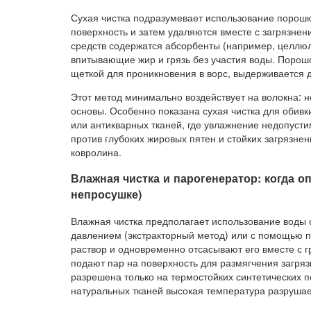
Сухая чистка подразумевает использование порошко
поверхность и затем удаляются вместе с загрязне
средств содержатся абсорбенты (например, целлю
впитывающие жир и грязь без участия воды. Порошо
щеткой для проникновения в ворс, выдерживается 
Этот метод минимально воздействует на волокна: 
основы. Особенно показана сухая чистка для обивки
или антикварных тканей, где увлажнение недопуст
против глубоких жировых пятен и стойких загрязне
ковролина.
Влажная чистка и парогенератор: когда оп
непросушке)
Влажная чистка предполагает использование воды 
давлением (экстракторный метод) или с помощью 
раствор и одновременно отсасывают его вместе с 
подают пар на поверхность для размягчения загряз
разрешена только на термостойких синтетических 
натуральных тканей высокая температура разрушае