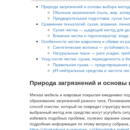
Природа загрязнений и основы выбора метод
Обычные загрязнения (пыль, жир, алле
Предварительная подготовка: сухое пы
Сравнение технологий: сухая, влажная, пенна
Сухая чистка — щадящий метод для де
Влажная чистка и парогенератор: когда
Особенности чистки ковролина и обивки из р
Синтетические волокна — устойчивость
Натуральные ткани — риск усадки, тре
Уход после чистки: сушка, периодичность и б
Правильная сушка — предотвращение р
pH-нейтральные средства и частота чис
Природа загрязнений и основы 
Мягкая мебель и ковровые покрытия ежедневно по
образованию загрязнений разного типа. Понимание
способ очистки, который не повредит структуру во
выбранный метод или средство могут усугубить сит
избежать подобных проблем, полезно заранее озна
подробная информация по этому вопросу собрана,
https://uborkadoma.su/services_cat/himchistka-mebeli-