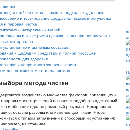
а чистки
ргены) и стойкие пятна — разные подходы к удалению
лесосение и тестирование средств на незаметном участке
я и паровая чистка
ликатных и натуральных тканей
а
 оправданы и какие риски (усадка, запах при непросушке)
а
азных материалов
 к увлажнению и активным составам
бования к щадящим средствам и полной просушке
езопасность для здоровья
азводов и неприятного запаха сырости
тки для детских комнат и аллергиков
П
выбора метода чистки
двергаются воздействию множества факторов, приводящих к
д
 природы этих загрязнений позволяет подобрать адекватный
локон и обеспечит долговременный результат. Некорректно
а
уацию, оставив разводы или изменив цвет ткани. Чтобы
а
комиться с типами загрязнений и способами их устранения;
 например, на странице
i-kovrolina/
.