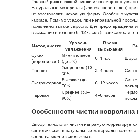
Главный риск влажной чистки и чрезмерного увлаж
Натуральные материалы (хлопок, шерсть, лен) при
не восстановить исходную форму. Особенно чувств
каркасе. Помимо усадки, при неправильной просуш
появлению запаха сырости. Для предотвращения э
высыхание в течение 6–12 часов (в зависимости от 
Уровень
Время
Метод чистки
Ре
увлажнения
высыхания
Сухая
Минимальное
0–1 час
Шерсть
(порошковая)
(до 5%)
Умеренное (10–
Пенная
2–4 часа
Синте
30%)
Высокое (до
Синте
Экстракторная
6–12 часов
70%)
полип
Среднее (50–
Термо
Паровая
4–8 часов
60%)
покры
Особенности чистки ковролина 
Выбор технологии чистки напрямую корректируется
синтетические и натуральные материалы позволяет
средства можно использовать.