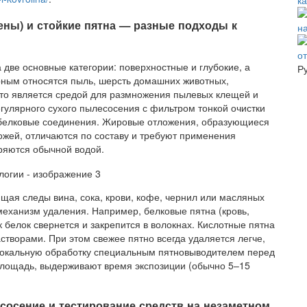
к
ены) и стойкие пятна — разные подходы к
на
о
 две основные категории: поверхностные и глубокие, а
Р
рным относятся пыль, шерсть домашних животных,
это является средой для размножения пылевых клещей и
егулярного сухого пылесосения с фильтром тонкой очистки
 белковые соединения. Жировые отложения, образующиеся
 кожей, отличаются по составу и требуют применения
ряются обычной водой.
щая следы вина, сока, крови, кофе, чернил или масляных
 механизм удаления. Например, белковые пятна (кровь,
к белок свернется и закрепится в волокнах. Кислотные пятна
творами. При этом свежее пятно всегда удаляется легче,
локальную обработку специальным пятновыводителем перед
площадь, выдерживают время экспозиции (обычно 5–15
сосение и тестирование средств на незаметном