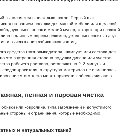
рый выполняется в несколько шагов. Первый шаг —
 использованием насадки для мягкой мебели или щелевой
свободную пыль, песок и мелкий мусор, которые при влажной
ролина с длинным ворсом рекомендуется пылесосить в двух
тия и вычесывания забившихся частиц.
го средства (пятновыводителя, шампуня или состава для
чно это внутренняя сторона подушки дивана или участок
ство рабочего раствора, оставляют на 2–3 минуты и
ь следов красителя, а структура материала не изменилась,
ирование этого теста может привести к обесцвечиванию
лажная, пенная и паровая чистка
 обивки или ковролина, типа загрязнений и допустимого
ьные стороны и ограничения, которые необходимо
катных и натуральных тканей