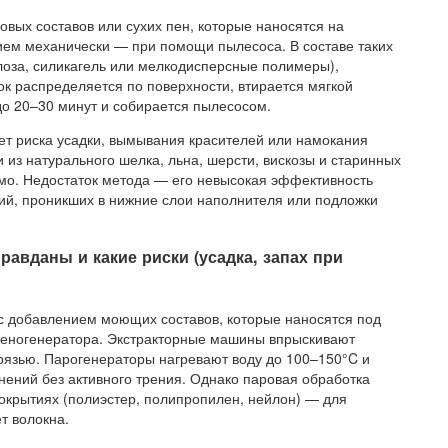
вых составов или сухих пен, которые наносятся на
нием механически — при помощи пылесоса. В составе таких
лоза, силикагель или мелкодисперсные полимеры),
к распределяется по поверхности, втирается мягкой
до 20–30 минут и собирается пылесосом.
нет риска усадки, вымывания красителей или намокания
 из натурального шелка, льна, шерсти, вискозы и старинных
имо. Недостаток метода — его невысокая эффективность
ний, проникших в нижние слои наполнителя или подложки
равданы и какие риски (усадка, запах при
с добавлением моющих составов, которые наносятся под
пеногенератора. Экстракторные машины впрыскивают
грязью. Парогенераторы нагревают воду до 100–150°C и
нений без активного трения. Однако паровая обработка
покрытиях (полиэстер, полипропилен, нейлон) — для
т волокна.