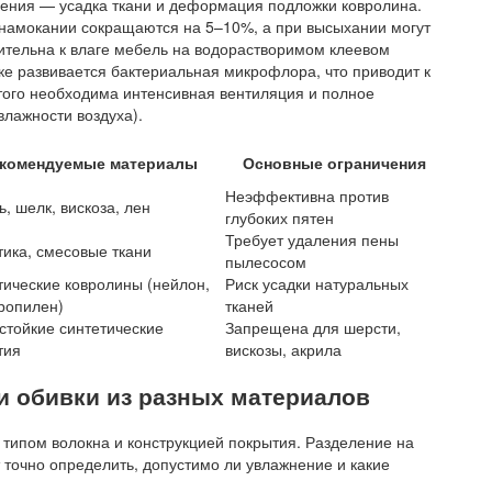
нения — усадка ткани и деформация подложки ковролина.
 намокании сокращаются на 5–10%, а при высыхании могут
ительна к влаге мебель на водорастворимом клеевом
ке развивается бактериальная микрофлора, что приводит к
того необходима интенсивная вентиляция и полное
влажности воздуха).
комендуемые материалы
Основные ограничения
Неэффективна против
, шелк, вискоза, лен
глубоких пятен
Требует удаления пены
тика, смесовые ткани
пылесосом
тические ковролины (нейлон,
Риск усадки натуральных
ропилен)
тканей
стойкие синтетические
Запрещена для шерсти,
тия
вискозы, акрила
и обивки из разных материалов
 типом волокна и конструкцией покрытия. Разделение на
 точно определить, допустимо ли увлажнение и какие