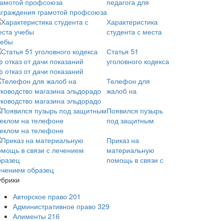
педагога для
аграждения грамотой профсоюза
Характеристика
студента с места
чебы
Статья 51
уголовного кодекса
ф отказ от дачи показаний
Телефон для
жалоб на
уководство магазина эльдорадо
Появился пузырь
под защитным
теклом на телефоне
Приказ на
материальную
помощь в связи с
ечением образец
убрики
Авторское право
201
Административное право
329
Алименты
216