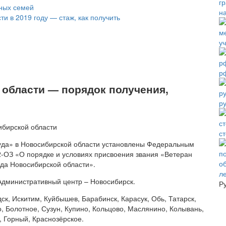
тных семей
н
и в 2019 году — стаж, как получить
у
р
 области — порядок получения,
р
с
руда» в Новосибирской области установлены Федеральным
-ОЗ «О порядке и условиях присвоения звания «Ветеран
уда Новосибирской области».
л
 Административный центр – Новосибирск.
Р
ск, Искитим, Куйбышев, Барабинск, Карасук, Обь, Татарск,
о, Болотное, Сузун, Купино, Кольцово, Маслянино, Колывань,
, Горный, Краснозёрское.