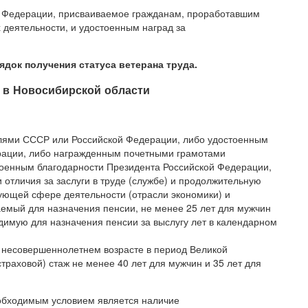
ой Федерации, присваиваемое гражданам, проработавшим
деятельности, и удостоенным наград за
док получения статуса ветерана труда.
а в Новосибирской области
лями СССР или Российской Федерации, либо удостоенным
рации, либо награжденным почетными грамотами
оенным благодарности Президента Российской Федерации,
отличия за заслуги в труде (службе) и продолжительную
твующей сфере деятельности (отрасли экономики) и
аемый для назначения пенсии, не менее 25 лет для мужчин
одимую для назначения пенсии за выслугу лет в календарном
в несовершеннолетнем возрасте в период Великой
раховой) стаж не менее 40 лет для мужчин и 35 лет для
обходимым условием является наличие